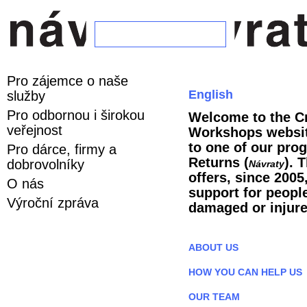
Pro zájemce o naše
English
služby
Pro odbornou i širokou
Welcome to the Cr
veřejnost
Workshops websit
to one of our pro
Pro dárce, firmy a
Returns (
). 
dobrovolníky
Návraty
offers, since 200
O nás
support for peopl
Výroční zpráva
damaged or injure
ABOUT US
HOW YOU CAN HELP US
OUR TEAM