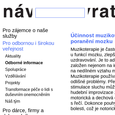
Pro zájemce o naše
Účinnost muzikot
služby
poranění mozku
Pro odbornou i širokou
veřejnost
Muzikoterapie je čast
u funkcí mozku, zlepši
Aktuality
uzdravování. Je to ada
Odborné informace
založen nejenom na in
Spolupráce
na nedílném vztahu m
Muzikoterapie používá
Vzdělávání
odlišné problémy. Pře
Projekty
stimulace sluchu mů
Transformace péče o lidi s
hudební improvizace z
duševním onemocněním
motorická a dechová 
Náš tým
s řečí. Dokonce pouh
bolesti, což je notor
Pro dárce, firmy a