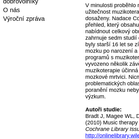
dobrovolníky
V minulosti proběhlo n
O nás
užitečnost muzikoterap
dosaženy. Nadace Coc
Výroční zpráva
přehled, který obsahuj
nabídnout celkový obr
zahrnuje sedm studií
byly starší 16 let s
mozku po narození a b
programů s muzikotera
vyvozeno několik záv
muzikoterapie účinná 
mozkové mrtvici. Nic
problematických oblas
poranění mozku nebyl
výzkum.
Autoři studie:
Bradt J, Magee WL, D
(2010) Music therapy 
Cochrane Library Iss
http://onlinelibrary.