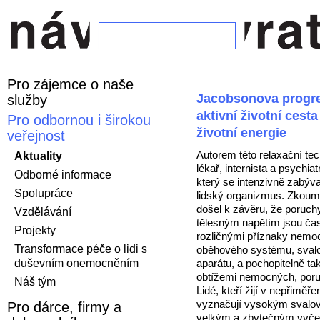
Pro zájemce o naše
Jacobsonova progre
služby
aktivní životní cesta
Pro odbornou i širokou
životní energie
veřejnost
Autorem této relaxační te
Aktuality
lékař, internista a psychi
Odborné informace
který se intenzivně zabýva
Spolupráce
lidský organizmus. Zkoum
došel k závěru, že poruc
Vzdělávání
tělesným napětím jsou čas
Projekty
rozličnými příznaky nemoc
Transformace péče o lidi s
oběhového systému, svalo
duševním onemocněním
aparátu, a pochopitelně t
obtížemi nemocných, por
Náš tým
Lidé, kteří žijí v nepřiměře
vyznačují vysokým svalo
Pro dárce, firmy a
velkým a zbytečným vyče