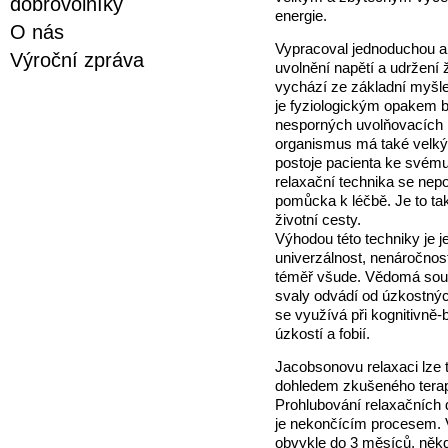
dobrovolníky
energie.
O nás
Vypracoval jednoduchou a
Výroční zpráva
uvolnění napětí a udržení ž
vychází ze základní myšl
je fyziologickým opakem bý
nesporných uvolňovacích 
organismus má také velký
postoje pacienta ke svému
relaxační technika se nepo
pomůcka k léčbě. Je to tak
životní cesty.
Výhodou této techniky je j
univerzálnost, nenáročnost,
téměř všude. Vědomá sou
svaly odvádí od úzkostný
se využívá při kognitivně-b
úzkostí a fobií.
Jacobsonovu relaxaci lze 
dohledem zkušeného terape
Prohlubování relaxačních 
je nekončícím procesem. 
obvykle do 3 měsíců, někd