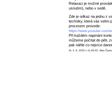
Relaxaci je možné provádě
usnutím), nebo v sedě.
Zde je odkaz na jednu z va
techniky, která vás velmi 
procesem provede:
https://www.youtube.com/
Při každém napínání konkr
můžeme počítat do pěti, z
pak náhle co nejvíce dano
St, 5. 8. 2020 v 11:46:03, Jitka Častu