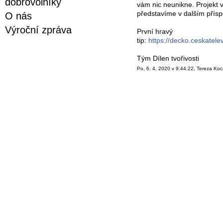
dobrovolníky
vám nic neunikne. Projekt 
představíme v dalším přís
O nás
Výroční zpráva
První hravý
tip:
https://decko.ceskatel
Tým Dílen tvořivosti
Po, 6. 4. 2020 v 9:44:22, Tereza Ko