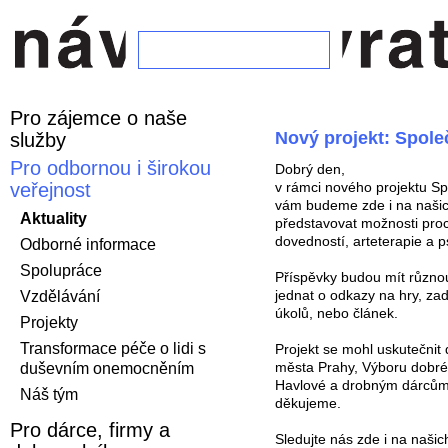
Pro zájemce o naše
Nový projekt: Spol
služby
Pro odbornou i širokou
Dobrý den,
v rámci nového projektu S
veřejnost
vám budeme zde i na našich
Aktuality
představovat možnosti proc
dovedností, arteterapie a 
Odborné informace
Spolupráce
Příspěvky budou mít různo
jednat o odkazy na hry, za
Vzdělávání
úkolů, nebo článek.
Projekty
Transformace péče o lidi s
Projekt se mohl uskutečnit 
města Prahy, Výboru dobré
duševním onemocněním
Havlové a drobným dárců
Náš tým
děkujeme.
Pro dárce, firmy a
Sledujte nás zde i na našich