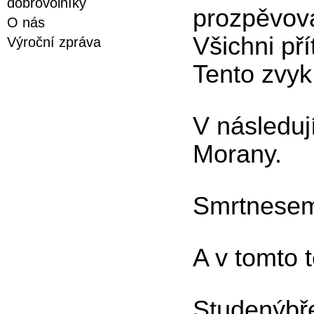
dobrovolníky
prozpěvova
O nás
Všichni pří
Výroční zpráva
Tento zvyk
V následuj
Morany.
Smrtnesemz
A v tomto 
Studenýbř