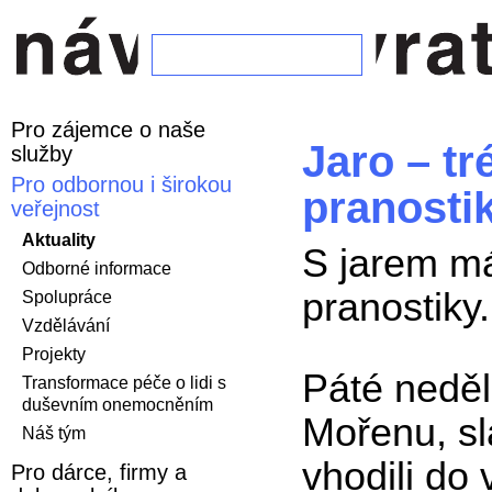
Pro zájemce o naše
Jaro – t
služby
Pro odbornou i širokou
pranosti
veřejnost
Aktuality
S jarem má
Odborné informace
pranostiky.
Spolupráce
Vzdělávání
Projekty
Páté neděl
Transformace péče o lidi s
duševním onemocněním
Mořenu, sl
Náš tým
vhodili do
Pro dárce, firmy a