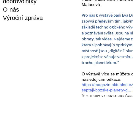
dobrovolníky
Matasová
O nás
Pro nás k výstavě paní Eva D
Výroční zpráva
zabývá především tím, jaký
základě technologického výv
a poznávání světa. Jsou na n
obrazy, tak videa. Najdeme z
která si pohrávají s optickými
místnosti jsou „digitální“ slu
z projekcí se věnuje vesmíru
trochu planetárium."
O výstavě více se můžete d
následujícím odkazu:
https://magazin.aktualne.cz
septaji-bozske-planety-g...
Čt, 2. 9. 2021 v 13:56:04, Jitka Čast