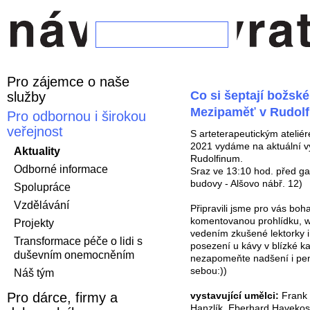
Pro zájemce o naše
Co si šeptají božsk
služby
Mezipaměť v Rudolf
Pro odbornou i širokou
veřejnost
S arteterapeutickým ateliér
2021 vydáme na aktuální vý
Aktuality
Rudolfinum.
Odborné informace
Sraz ve 13:10 hod. před gal
budovy - Alšovo nábř. 12)
Spolupráce
Vzdělávání
Připravili jsme pro vás boh
komentovanou prohlídku, 
Projekty
vedením zkušené lektorky 
Transformace péče o lidi s
posezení u kávy v blízké ka
duševním onemocněním
nezapomeňte nadšení i pen
sebou:))
Náš tým
vystavující umělci:
Frank 
Pro dárce, firmy a
Hanzlík, Eberhard Havekost