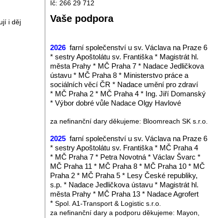
Ič: 266 29 712
m
Vaše podpora
í i děj
2026
farní společenství u sv. Václava na Praze 6
* sestry Apoštolátu sv. Františka *
Magistrát hl.
města Prahy *
MČ Praha 7 *
Nadace Jedličkova
ústavu * MČ Praha 8 * Ministerstvo práce a
sociálních věcí ČR * Nadace umění pro zdraví
* MČ Praha 2
* MČ Praha 4
* Ing. Jiří Domanský
* Výbor dobré vůle Nadace Olgy Havlové
za nefinanční dary děkujeme: Bloomreach SK s.r.o.
2025
farní společenství u sv. Václava na Praze 6
* sestry Apoštolátu sv. Františka *
MČ Praha 4
*
MČ Praha 7 * Petra Novotná * Václav Švarc *
MČ Praha 11 * MČ Praha 8 * MČ Praha 10 * MČ
Praha 2 * MČ Praha 5 * Lesy České republiky,
s.p. *
Nadace Jedličkova ústavu *
Magistrát hl.
města Prahy
* MČ Praha 13 *
Nadace Agrofert
*
Spol. A1-Transport & Logistic s.r.o.
za nefinanční dary a podporu děkujeme: Mayon,