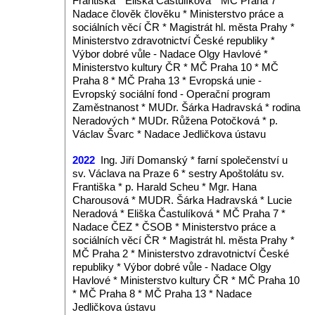
Františka * Eliška Častulíková * MČ Praha 7 *
Nadace člověk člověku *
Ministerstvo práce a
sociálních věcí ČR * Magistrát hl. města Prahy *
Ministerstvo zdravotnictví České republiky *
Výbor dobré vůle - Nadace Olgy Havlové *
Ministerstvo kultury ČR * MČ Praha 10 * MČ
Praha 8 * MČ Praha 13 * Evropská unie -
Evropský sociální fond - Operační program
Zaměstnanost * MUDr. Šárka Hadravská * rodina
Neradových * MUDr. Růžena Potočková * p.
Václav Švarc *
Nadace Jedličkova ústavu
2022
Ing. Jiří Domanský * farní společenství u
sv. Václava na Praze 6 * sestry Apoštolátu sv.
Františka * p. Harald Scheu * Mgr. Hana
Charousová * MUDR. Šárka Hadravská * Lucie
Neradová * Eliška Častulíková * MČ Praha 7 *
Nadace ČEZ * ČSOB *
Ministerstvo práce a
sociálních věcí ČR * Magistrát hl. města Prahy *
MČ Praha 2 * Ministerstvo zdravotnictví České
republiky * Výbor dobré vůle - Nadace Olgy
Havlové * Ministerstvo kultury ČR * MČ Praha 10
* MČ Praha 8 * MČ Praha 13 * Nadace
Jedličkova ústavu