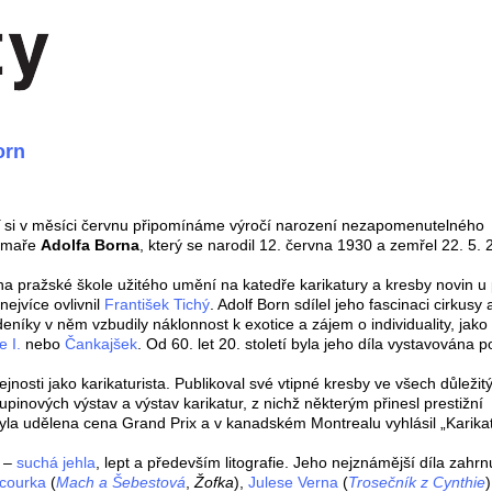
orn
í
si v měsíci červnu připomínáme výročí narození nezapomenutelného
filmaře
Adolfa Borna
, který se narodil 12. června 1930 a zemřel 22. 5. 
a pražské škole užitého umění na katedře karikatury a kresby novin u p
nejvíce ovlivnil
František Tichý
. Adolf Born sdílel jeho fascinaci cirkusy 
deníky v něm vzbudily náklonnost k exotice a zájem o individuality, jako 
e I.
nebo
Čankajšek
. Od 60. let 20. století byla jeho díla vystavována 
nosti jako karikaturista. Publikoval své vtipné kresby ve všech důležit
upinových výstav a výstav karikatur, z nichž některým přinesl prestižní
la udělena cena Grand Prix a v kanadském Montrealu vyhlásil „Karikat
a –
suchá jehla
, lept a především litografie. Jeho nejznámější díla zahrnu
courka
(
Mach a Šebestová
,
Žofka
),
Julese Verna
(
Trosečník z Cynthie