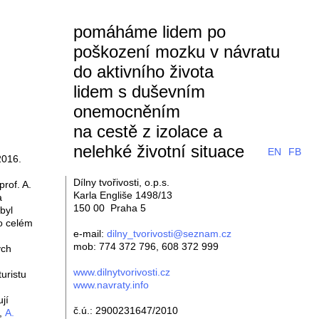
pomáháme lidem po
poškození mozku v návratu
do aktivního života
lidem s duševním
onemocněním
na cestě z izolace a
nelehké životní situace
EN
FB
2016.
Dílny tvořivosti, o.p.s.
rof. A.
Karla Engliše 1498/13
a
150 00 Praha 5
byl
po celém
e-mail:
dilny_tvorivosti@seznam.cz
mob: 774 372 796, 608 372 999
ých
www.dilnytvorivosti.cz
uristu
www.navraty.info
jí
č.ú.: 2900231647/2010
),
A.