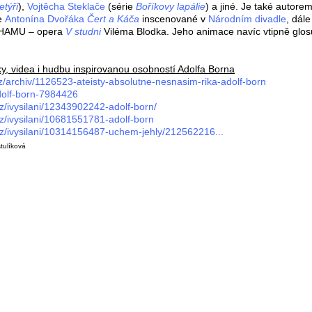
etýři
),
Vojtěcha Steklače
(série
Boříkovy lapálie
) a jiné. Je také autore
ře
Antonína Dvořáka
Čert a Káča
inscenované v
Národním divadle
, dále
y HAMU – opera
V studni
Viléma Blodka. Jeho animace navíc vtipně glosuj
y, videa i hudbu inspirovanou osobností Adolfa Borna
cz/archiv/1126523-ateisty-absolutne-nesnasim-rika-adolf-born
adolf-born-7984426
cz/ivysilani/12343902242-adolf-born/
cz/ivysilani/10681551781-adolf-born
cz/ivysilani/10314156487-uchem-jehly/212562216...
tulíková