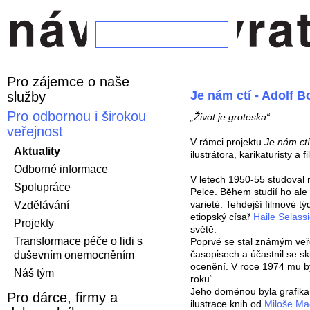
Pro zájemce o naše
Je nám ctí - Adolf B
služby
Pro odbornou i širokou
„Život je groteska“
veřejnost
V rámci projektu
Je nám ct
Aktuality
ilustrátora, karikaturisty a 
Odborné informace
V letech 1950-55 studoval n
Spolupráce
Pelce. Během studií ho ale 
varieté. Tehdejší filmové tý
Vzdělávání
etiopský císař
Haile Selassi
Projekty
světě.
Transformace péče o lidi s
Poprvé se stal známým veřej
časopisech a účastnil se sk
duševním onemocněním
ocenění. V roce 1974 mu by
Náš tým
roku“.
Jeho doménou byla grafik
Pro dárce, firmy a
ilustrace knih od
Miloše Ma