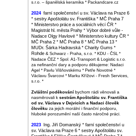
s.r.o. – španělská keramika * Packandcare.cz
2024
farní společenství u sv. Václava na Praze 6
* sestry Apoštolátu sv. Františka * MČ Praha 7
*
Ministerstvo práce a sociálních věcí ČR *
Magistrát hl. města Prahy *
Výbor dobré vůle -
Nadace Olgy Havlové * Ministerstvo kultury ČR *
MČ Praha 2 * MČ Praha 8 * MČ Praha 13 *
MUDr. Šárka Hadravská * Charity Gums *
Rohde
& Schwarz - Praha, s.r.o. * KDU - ČSL *
Nadace ČEZ * Spol. A1-Transport & Logistic s.r.o.
za nefinanční dary a podporu děkujeme: Nadaci
Agel * Pavlu Višňovskému * Petře Novotné *
Václavu Švarcovi * Marku Křížovi - Fresh Services,
s.r.o. *
Zvláštní poděkování
bychom rádi věnovali a
nasměrovali k
sestrám Apoštolátu sv. Františka
od sv. Václava v Dejvicích a Nadaci člověk
člověku
za jejich morální i finanční podporu,
hluboké porozumění naší často náročné práci.
2023
Ing. Jiří Domanský * farní společenství u
sv. Václava na Praze 6 * sestry Apoštolátu sv.