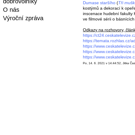
dobrovolníky
Dumase staršího
(
Tři mušk
kostýmů a dekorací k ope
O nás
inscenace hudební fakult
Výroční zpráva
ve filmové sérii o básnících
Odkazy na rozhovory, článk
https://ct24.ceskatelevize.
https://temata.rozhlas.cz/
https://www.ceskatelevize.
https://www.ceskatelevize.
https://www.ceskatelevize.
Po, 14. 6. 2021 v 14:44:52, Jitka Čas