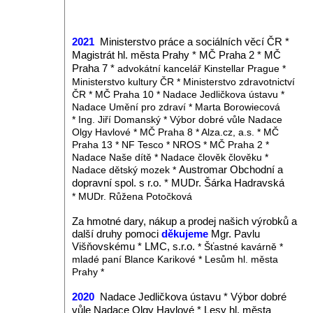
2021
Ministerstvo práce a sociálních věcí ČR *
Magistrát hl. města Prahy * MČ Praha 2 * MČ
Praha 7 *
advokátní kancelář Kinstellar Prague *
Ministerstvo kultury ČR * Ministerstvo zdravotnictví
ČR * MČ Praha 10 * Nadace Jedličkova ústavu *
Nadace Umění pro zdraví * Marta Borowiecová
* Ing. Jiří Domanský * Výbor dobré vůle Nadace
Olgy Havlové * MČ Praha 8 * Alza.cz, a.s. * MČ
Praha 13 * NF Tesco * NROS * MČ Praha 2 *
Nadace Naše dítě * Nadace člověk člověku *
Nadace dětský mozek *
Austromar Obchodní a
dopravní spol. s r.o. * MUDr. Šárka Hadravská
* MUDr. Růžena Potočková
Za hmotné dary, nákup a prodej našich výrobků a
další druhy pomoci
děkujeme
Mgr. Pavlu
Višňovskému * LMC, s.r.o.
* Šťastné kavárně *
mladé paní Blance Karikové * Lesům hl. města
Prahy *
2020
Nadace Jedličkova ústavu * Výbor dobré
vůle Nadace Olgy Havlové * Lesy hl. města