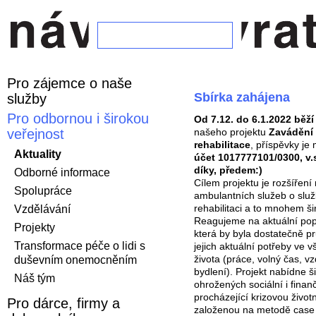
Pro zájemce o naše
Sbírka zahájena
služby
Pro odbornou i širokou
Od 7.12. do 6.1.2022 běží
našeho projektu
Zavádění 
veřejnost
rehabilitace
, příspěvky je
Aktuality
účet 1017777101/0300, v.
díky, předem:)
Odborné informace
Cílem projektu je rozšířen
Spolupráce
ambulantních služeb o služ
rehabilitaci a to mnohem šir
Vzdělávání
Reagujeme na aktuální pop
Projekty
která by byla dostatečně p
Transformace péče o lidi s
jejich aktuální potřeby ve v
života (práce, volný čas, vz
duševním onemocněním
bydlení). Projekt nabídne š
Náš tým
ohrožených sociální i finanč
procházející krizovou životn
Pro dárce, firmy a
založenou na metodě cas