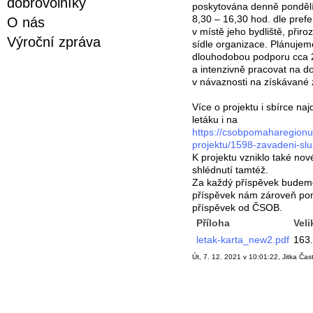
dobrovolníky
poskytována denně pondělí
8,30 – 16,30 hod. dle prefe
O nás
v místě jeho bydliště, přiro
Výroční zpráva
sídle organizace. Plánujem
dlouhodobou podporu cca 
a intenzivně pracovat na d
v návaznosti na získávané 
Více o projektu i sbírce na
letáku i na
https://csobpomaharegionu
projektu/1598-zavadeni-sluz
K projektu vzniklo také nové
shlédnutí tamtéž.
Za každý příspěvek budeme
příspěvek nám zároveň po
příspěvek od ČSOB.
Příloha
Veli
letak-karta_new2.pdf
163
Út, 7. 12. 2021 v 10:01:22, Jitka Čas