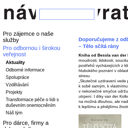
Pro zájemce o naše
Doporučujeme z odbo
služby
– Tělo sčítá rány
Pro odbornou i širokou
veřejnost
Kniha od Bessla van der
moudrosti, lidskosti, souci
Aktuality
postřehů vycházejících z kl
Odborné informace
hlubokého poznání v oblast
stresu.
Spolupráce
„Skutečné uzdravení vede p
Vzdělávání
k sobě samým, k vlastnímu t
v nekonečné smyčce udržuj
Projekty
utrpení. I díky van der Kolk
Transformace péče o lidi s
na možná dlouhou, ale nad
duševním onemocněním
k lepšímu a plnějšímu život
Náš tým
Pro dárce, firmy a