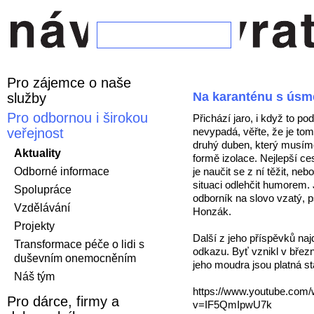
Pro zájemce o naše
Na karanténu s úsm
služby
Pro odbornou i širokou
Přichází jaro, i když to pod
veřejnost
nevypadá, věřte, že je tom
druhý duben, který musíme 
Aktuality
formě izolace. Nejlepší ces
Odborné informace
je naučit se z ní těžit, neb
situaci odlehčit humorem.
Spolupráce
odborník na slovo vzatý, 
Vzdělávání
Honzák.
Projekty
Další z jeho příspěvků naj
Transformace péče o lidi s
odkazu. Byť vznikl v břez
duševním onemocněním
jeho moudra jsou platná st
Náš tým
https://www.youtube.com/
Pro dárce, firmy a
v=IF5QmIpwU7k