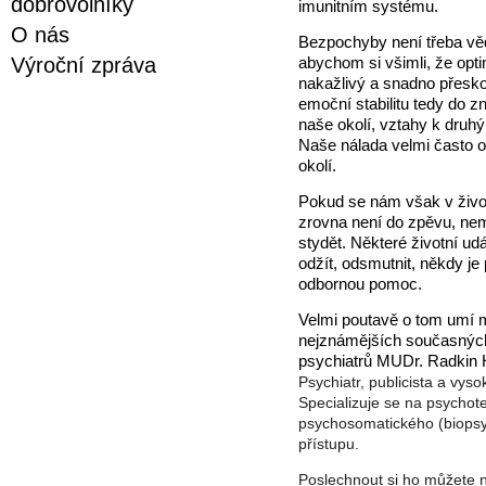
dobrovolníky
imunitním systému.
O nás
Bezpochyby není třeba vě
Výroční zpráva
abychom si všimli, že op
nakažlivý a snadno přesko
emoční stabilitu tedy do z
naše okolí, vztahy k druh
Naše nálada velmi často ov
okolí.
Pokud se nám však v živo
zrovna není do zpěvu, ne
stydět. Některé životní udál
odžít, odsmutnit, někdy je
odbornou pomoc.
Velmi poutavě o tom umí m
nejznámějších současnýc
psychiatrů MUDr. Radkin
Psychiatr, publicista a vys
Specializuje se na psychot
psychosomatického (biopsy
přístupu.
Poslechnout si ho můžete n