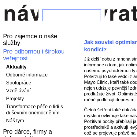
Pro zájemce o naše
Jak souvisí optimi
služby
kondicí?
Pro odbornou i širokou
veřejnost
Již delší dobu z mnoha st
informace o tom, jak opti
Aktuality
našemu psychickému i fyz
Odborné informace
Potvrzují to také vědci z a
Mayo Clinic, kteří také do
Spolupráce
nejen udržuje pevnější zdr
Vzdělávání
prodlužuje život. Optimisté
Projekty
méně podléhají depresím.
Transformace péče o lidi s
Četná šetření také dokládaj
duševním onemocněním
myšlení ovlivňuje také náš
Náš tým
Pozitivní pocity přebírají ja
prostředníků a aktivují lev
Pro dárce, firmy a
což se projevuje právě na