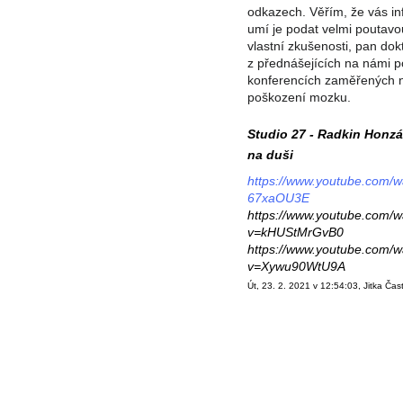
odkazech. Věřím, že vás i
umí je podat velmi poutav
vlastní zkušenosti, pan do
z přednášejících na námi 
konferencích zaměřených n
poškození mozku.
Studio 27 - Radkin Honzá
na duši
https://www.youtube.com/
67xaOU3E
https://www.youtube.com/w
v=kHUStMrGvB0
https://www.youtube.com/w
v=Xywu90WtU9A
Út, 23. 2. 2021 v 12:54:03, Jitka Čas