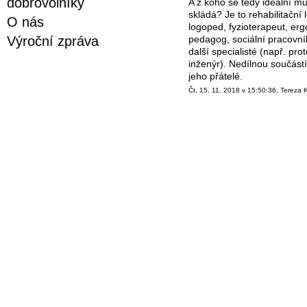
dobrovolníky
A z koho se tedy ideální mul
skládá? Je to rehabilitační 
O nás
logoped, fyzioterapeut, erg
pedagog, sociální pracovník
Výroční zpráva
další specialisté (např. pro
inženýr). Nedílnou součástí
jeho přátelé.
Čt, 15. 11. 2018 v 15:50:36, Tereza