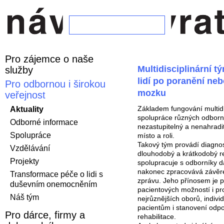
Pro zájemce o naše
Multidisciplinární t
služby
lidí po poranění ne
Pro odbornou i širokou
mozku
veřejnost
Základem fungování multidi
Aktuality
spolupráce různých odborní
Odborné informace
nezastupitelný a nenahradi
Spolupráce
místo a roli.
Takový tým provádí diagnos
Vzdělávání
dlouhodobý a krátkodobý re
Projekty
spolupracuje s odborníky da
nakonec zpracovává závěre
Transformace péče o lidi s
zprávu. Jeho přínosem je 
duševním onemocněním
pacientových možností i p
Náš tým
nejrůznějších oborů, individ
pacientům i stanovení odpo
Pro dárce, firmy a
rehabilitace.